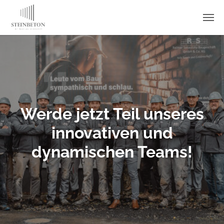
Skip to main content
Werde jetzt Teil unseres
innovativen und
dynamischen Teams!